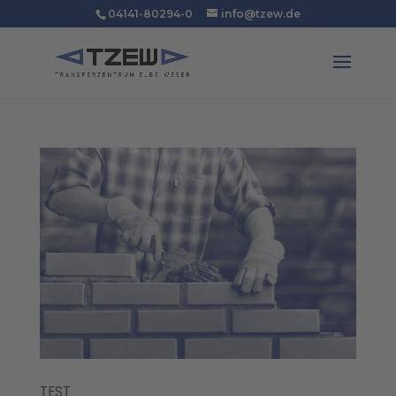
04141-80294-0
info@tzew.de
TEST