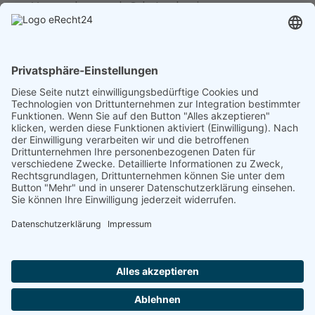
Verwendungen als Schutzrohre im
Energiebereich, Leerrohre für...
« Older Entries
Suchen
Neueste Beiträge
TEST
SOILTEC GmbH, Achim
Schrift & Bild Nienaber GmbH, Verden
MÜTRON Müller GmbH & Co. KG, Achim
Gundlack Automation GmbH, Verden
Impressum
Datenschutzerklärung